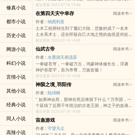
猎杀无度走向灭亡，沉睡无数年的魂兽之王在星斗
最近更新 2023-07-16 15:46
修真小说
大森林最后的净土苏醒，它要带领仅存的族人，向
在第四天灾中幸存
阅读本书
人类复仇！唐舞麟立志要成为一名强大的魂师，可
都市小说
作者 :
纳西利亚
当武魂觉醒时，苏醒的，却是……旷世之才，龙王之
土木工程师转生到了魔幻大陆，悲惨的成了一名木
争，我们的龙王传说，将由此开始。"
土水系术士，还在怀疑自己大地之熊的血统是何处
历史小说
而来时，隔壁天选之子召唤出了玩家。看着别人的
最近更新 2023-07-16 14:08
风云人生，希尔只想好好藏起来。*苹果…安卓@应
仙武古帝
网游小说
阅读本书
用搜索*
作者 :
水墨洞天画流苏
科幻小说
一拳破苍穹，一拳破万古，鸿蒙神体修长生，浮屠
神炉吞星宇，吾为帝尊，万族皆服！
最近更新 2023-07-16 14:08
言情小说
神陨之境_羽阳传
阅读本书
其他小说
作者 :
阮绵棉
" 如果神会死，那神在死后将留下什么？万亭国，一
经典小说
个延续了近两千年统治的古老王国，神之子的血液
流淌在第二种人类的身上，他们被称为贵族，世代
最近更新 2023-07-16 14:08
承袭先祖的遗愿，守护着真正的人类。 然而就是这
同人小说
宙蛊游戏
阅读本书
样一个曾经强大无比的王国，如今却只能依靠结界
作者 :
守望凡尘
封锁边境以抵挡邻国的觊觎，在二十年前故王后屠
高辣小说
2146年二月九日，是一个代表着整个人类进步的一