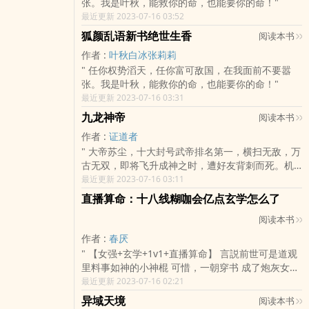
张。我是叶秋，能救你的命，也能要你的命！"
最近更新 2023-07-16 03:52
狐颜乱语新书绝世生香
阅读本书
作者 :
叶秋白冰张莉莉
" 任你权势滔天，任你富可敌国，在我面前不要嚣
张。我是叶秋，能救你的命，也能要你的命！"
最近更新 2023-07-16 03:31
九龙神帝
阅读本书
作者 :
证道者
" 大帝苏尘，十大封号武帝排名第一，横扫无敌，万
古无双，即将飞升成神之时，遭好友背刺而死。机
缘巧合，重生于五百年前的少年时期，开启了一段
最近更新 2023-07-16 03:11
横扫无数天骄的逆天传奇！这一世，所有的遗憾都
直播算命：十八线糊咖会亿点玄学怎么了
要弥补！这一世，所有的敌人都要踩在脚下！这一
阅读本书
世，我要主宰诸天众生，踏上万界绝巅！"
作者 :
春厌
" 【女强+玄学+1v1+直播算命】 言説前世可是道观
里料事如神的小神棍 可惜，一朝穿书 成了炮灰女
配，不仅如此 这炮灰女配还是个黑料满天飞的十八
最近更新 2023-07-16 02:21
线小明星 书中世界玄学式微，她以超强的玄学本事
异域天境
阅读本书
直接成为玄学大佬！ 但每当被人问起， 她总会笑着