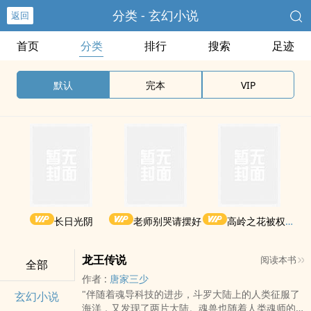
分类 - 玄幻小说
返回
首页
分类
排行
搜索
足迹
默认
完本
VIP
长日光阴
老师别哭请摆好
高岭之花被权贵轮了后
龙王传说
阅读本书
全部
作者 :
唐家三少
"伴随着魂导科技的进步，斗罗大陆上的人类征服了
玄幻小说
海洋，又发现了两片大陆。魂兽也随着人类魂师的