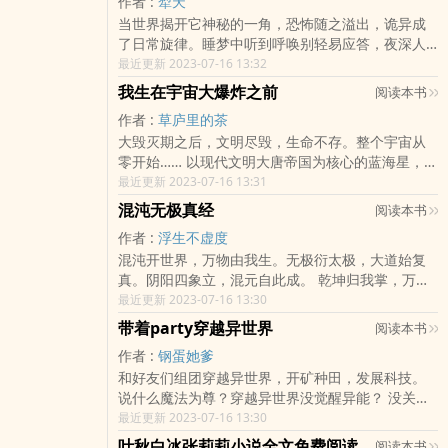
作者 :
犁天
你我不过只是一段程序而已......
当世界揭开它神秘的一角，恐怖随之溢出，诡异成
了日常旋律。睡梦中听到呼唤别轻易应答，夜深人
静时尽量不要窥镜，出入电梯最好避免落单。因为
最近更新 2023-07-16 13:32
——你永远不知道，下一个瞬间将要面对怎样的惊
我生在宇宙大爆炸之前
阅读本书
险。世界忽然间变得危险无比，聪明人都稳健地苟
作者 :
草庐里的茶
着。江跃开局连一条狗都没有，却阴差阳错踏上了
大毁灭期之后，文明尽毁，生命不存。整个宇宙从
逆行者的征程。
零开始…… 以现代文明大唐帝国为核心的蓝海星，残
暴的兽人大陆以及纯修仙文明的鸿蒙大陆，再加上
最近更新 2023-07-16 13:31
地球，构成了一个神秘的世界。一名来自上一代人
混沌无极真经
阅读本书
类的高三学生醒来，因班主任的推荐进入一款名为
作者 :
浮生不虚度
“神战之地”的游戏之中，从此穿梭于几个异世界成为
混沌开世界，万物由我生。无极衍太极，大道始复
了他的日常。
真。阴阳四象立，混元自此成。 乾坤归我掌，万界
我为尊。丁老魔异界历险记，如有雷同，算我抄你
最近更新 2023-07-16 13:30
带着party穿越异世界
阅读本书
作者 :
钢蛋她爹
和好友们组团穿越异世界，开矿种田，发展科技。
说什么魔法为尊？穿越异世界没觉醒异能？ 没关
系，看我手中加特林的蓝色火焰。
最近更新 2023-07-16 13:30
叶秋白冰张莉莉小说全文免费阅读
阅读本书