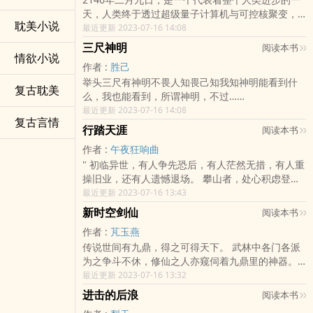
杀王城的惨案之后，这个国家陷入了前所未有的困
天，人类终于透过超级量子计算机与可控核聚变，
难。 逃离王城的故王后在外海小岛生下的公主，成
耽美小说
创造出了一台真正意义上的电脑，它们将其取名为
最近更新 2023-07-16 14:08
为了拯救万亭国的唯一希望……"
星宙。 星宙承载着整个蓝星之上所有人类的智慧与
三尺神明
阅读本书
希望，它吸收了整个地球为其提供的知识与资源，
情欲小说
作者 :
胜己
终于诞生出了自主意识。 然而不等人们欢呼这一历
举头三尺有神明不畏人知畏己知我知神明能看到什
史性时刻的到来，异变随即出现，星宙四周突然被
复古耽美
么，我也能看到，所谓神明，不过……
一抹青灰色的雾气所笼罩，在四周的科研人员还未
最近更新 2023-07-16 14:08
来得及反应过来，一道能量光束冲天而起，随即淹
复古言情
没了四周的一切。 刺穿天际的光束在到达大气层
行踏天涯
阅读本书
后，开始快速笼罩整个地球，天空随即化作漆黑一
作者 :
午夜狂响曲
片，日月星辰顷刻间消失无踪，取而代之的则是厚
" 初临异世，有人争先恐后，有人茫然无措，有人重
厚的云层。 云层后方浮现出了三道巨大的光影，它
操旧业，还有人遗憾退场。 攀山者，处心积虑登高
们就如同三只眼睛，俯瞰着这座星球，大地开始疯
望远，却另见雄峰。 红尘中，愚者一朝得悟，应天
最近更新 2023-07-16 13:43
狂震颤，整个世界开始崩碎开来。 充满科技感的都
命成圣，俯瞰众生。 一场异世争锋道尽人生百态，
市顷刻间荡然无存，人类如同蝼蚁般四散奔逃，想
新时空剑仙
阅读本书
欢乐沧桑。"
尽一切办法存活下来，山峰崩塌，大地沉陷，大洋
作者 :
芃玉燕
之上掀起千丈巨浪，沿海一带尽数覆灭，并笼罩上
传说世间有九鼎，得之可得天下。 武林中各门各派
了可怕的黑色迷雾。 云层之上雷电与飓风肆虐，整
为之争斗不休，修仙之人亦窥伺着九鼎里的神器。
个世界在浩劫之下发出不堪之声，这场浩劫整整持
若能得到其中的九把神器，不但可以飞升仙界，甚
最近更新 2023-07-16 13:32
续了十日，才堪堪停歇下来，随后苍穹之上传来可
至可以成为天地间至高无上的真神！ 然而。 事实并
怖的巨大声响，伴随着声响落下的是笼罩整个世界
进击的后浪
阅读本书
非如此！ 所有的一切，都是被命运事先安排好的。
的七彩霞光。