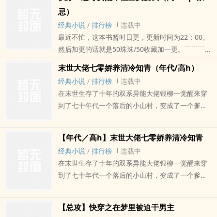
风无没拒绝，打工嘛！在哪不是打。可是没有人告
忌）
诉他这是个带颜色的系统，也没人告诉他是这样的
经典小说
/
排行榜
连载中
打工方式。风无：我是正经人。系统：可以复活。
最近不忙，这本书暂时日更，更新时间为22：00。
风无：我干，干的就是不正经的工作。 总结：
然后加更的话就是50珠珠/50收藏加一更。﹉﹉﹉﹉
这是一个正经直女因为想要活命误入前颜色系统，
﹉﹉﹉﹉﹉﹉﹉﹉﹉﹉﹉﹉﹉﹉★两本同步更新的
拒绝无果，被迫营业的故事。第一个世界：绝美高
末世大佬七零娇养清冷知青（年代/高h）
小说，有存稿，喜欢的可以收藏！1.《快穿之在梦
岭之花哥哥??武力值爆表狼狗弟弟 现实世界中
经典小说
/
排行榜
连载中
里被迫干男主》（总攻/骨科）2.《末世大佬七零娇
和弟弟感情不深的高岭之花哥哥，在梦境中被关在
在末世生存了十年的双系异能大佬银柳一觉醒来穿
宠清冷知青》（GB/高h）★预收文：?枕骨?（古代
笼子里被迫与弟弟苟合，最后深陷其中。（菊交/脐
到了七十年代一个落后的小山村，变成了一个爹死
ABO/骨科）喜欢的宝纸别忘记收藏哦！本文文
橙/强制爱/女装play/指交/潮吹/舔穴/道具/露
娘改嫁的村姑身上。 村姑身不娇，体不软，身
案：––––––––––––––––––––––?“叮”“恶毒女配”系统
出……）第二个世界：又拽又野末世大佬??清纯初恋
高一米75，能一掌打掉你后槽牙。 家徒四壁，
八三竭诚为您服务。?绑定宿主：柔只?档案编号：
脸路人甲 降临末世，成功营救出男主的风无，
【年代／高h】末世大佬七零娇养清冷知青
天天吃糠咽菜的银柳表示她想永远留在这里。? ? ? ?
No.01583?宿主身份：千年柳妖。?实际年龄：1273
当上了大佬的小跟班，谁知在梦境中大佬竟然变成
经典小说
/
排行榜
连载中
没有丧尸的世界简直美好的不可思议。 就在银
岁?外貌评级：3S?绑定系统：恶毒女配系统83号
了没有风无精神指导就会死的军雌，最终顶着一张
在末世生存了十年的双系异能大佬银柳一觉醒来穿
柳在这个世界勤勤恳恳三年，却突然有一天被告知
（代号：八三）?任务目标：附身早死恶毒女配→低
初恋脸的风无被迫干起老本行，将身强体壮的军雌
到了七十年代一个落后的小山村，变成了一个爹死
自己有一个从小就定下娃娃亲的未婚夫，而且刚好
调汲取能量→准时下线?当前积分：0（处于待激活
干死在身下。 （双性/强制爱/脐橙/产乳/指
娘改嫁的村姑身上。 村姑身不娇，体不软，身
下乡到他们这里。 田间地头上，银柳看着面容
状态）?––––––––––––––––––––––––––––––––––––宿
交/虐穴/双穴/舔穴/潮吹/射尿……）第三个世界：禁
高一米75，能一掌打掉你后槽牙。 家徒四壁，
清冷，漂亮到不可思议的未婚夫，emmm……，这
主已同意与系统签订交易，任务开始，系统将全程
【总攻】快穿之在梦里被迫干男主
欲系双性霸总??温润如玉秘书 禁欲系霸总在梦
天天吃糠咽菜的银柳表示她想永远留在这里。? ? ? ?
个婚也不是不能结。 ……? 小剧场： 刚开