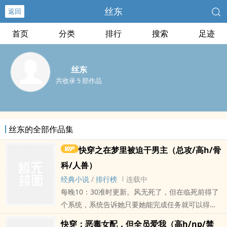
丝东
返回
首页
分类
排行
搜索
足迹
丝东
共收录 5 部作品
丝东的全部作品集
快穿之在梦里被迫干男主（总攻/高h/骨
科/人兽）
经典小说
/
排行榜
连载中
每晚10：30准时更新。风无死了，但在临死前得了
个系统，系统告诉她只要她能完成任务就可以得到
一张复活卡，按照风无的理解就是:打工换命。
快穿：恶毒女配，但全员爱我（高h/np/禁