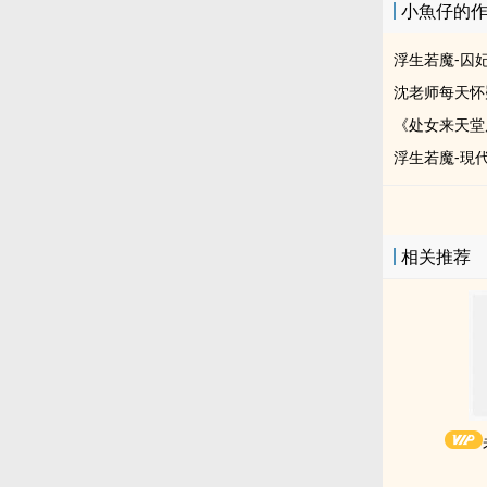
小魚仔的
浮生若魔-囚
沈老师每天怀
《处女来天堂
浮生若魔-現
相关推荐