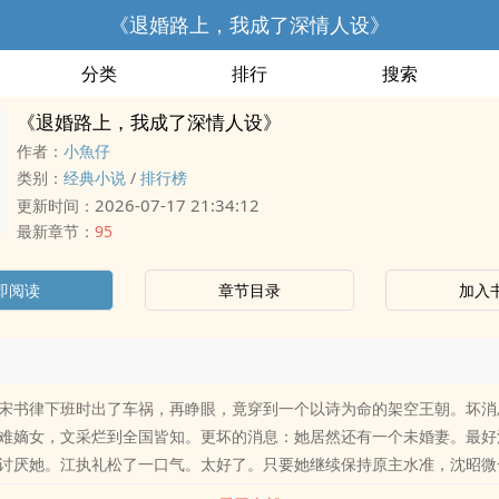
《退婚路上，我成了深情人设》
分类
排行
搜索
《退婚路上，我成了深情人设》
作者：
小魚仔
类别：
经典小说
/
排行榜
2026-07-17 21:34:12
更新时间：
最新章节：
95
即阅读
章节目录
加入
宋书律下班时出了车祸，再睁眼，竟穿到一个以诗为命的架空王朝。坏消
难嫡女，文采烂到全国皆知。更坏的消息：她居然还有一个未婚妻。最好
讨厌她。江执礼松了一口气。太好了。只要她继续保持原主水准，沈昭微
她在诗会随口吟了首花诗。众人感动落泪：「这一定是送给沈姑娘的吧？