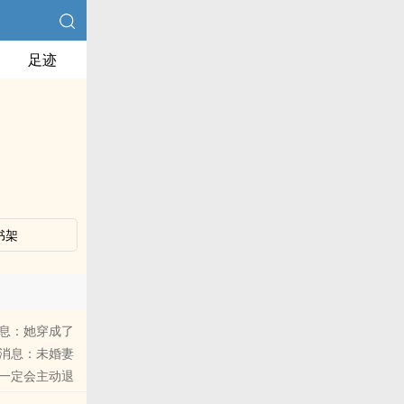
足迹
书架
息：她穿成了
消息：未婚妻
一定会主动退
啊啊啊好浪