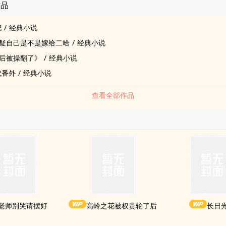
作品
妃
/
经典小说
疑自己是不是嫁给二哈
/
经典小说
后被操翻了》
/
经典小说
代番外
/
经典小说
查看全部作品
老师别哭请摆好
高岭之花被权贵轮了后
长日